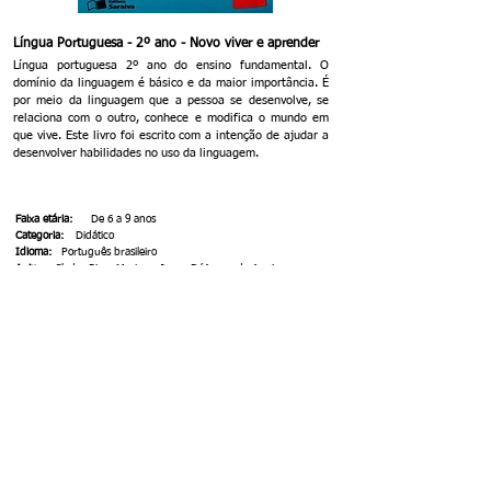
Língua Portuguesa - 2º ano - Novo viver e aprender
Língua portuguesa 2º ano do ensino fundamental. O
domínio da linguagem é básico e da maior importância. É
por meio da linguagem que a pessoa se desenvolve, se
relaciona com o outro, conhece e modifica o mundo em
que vive. Este livro foi escrito com a intenção de ajudar a
desenvolver habilidades no uso da linguagem.
Faixa etária:
De 6 a 9 anos
Categoria:
Didático
Idioma:
Português brasileiro
Autor:
Cloder Rivas Martos e Joana D´Arque de Aguiar
Editora:
Saraiva
Registro:
05.05.20
Doador:
Maria José Maciel