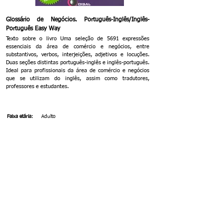
Glossário de Negócios. Português-Inglês/Inglês-
Português Easy Way
Texto sobre o livro Uma seleção de 5691 expressões
essenciais da área de comércio e negócios, entre
substantivos, verbos, interjeições, adjetivos e locuções.
Duas seções distintas português-inglês e inglês-português.
Ideal para profissionais da área de comércio e negócios
que se utilizam do inglês, assim como tradutores,
professores e estudantes.
Faixa etária:
Adulto
Categoria:
Administração
Idioma:
Português brasileiro/Inglês
Autor:
Enaura T. Krieck de Biaggi e Emeri de Biaggi
Stavale
Editora:
Disal Editora
Registro:
05.05.20
Doador:
Maria José Maciel