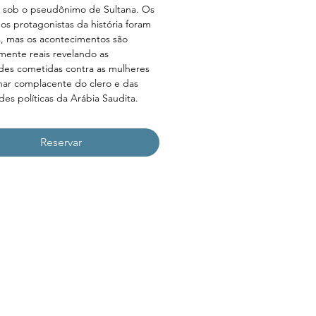
 sob o pseudônimo de Sultana. Os 
s protagonistas da história foram 
, mas os acontecimentos são 
mente reais revelando as 
des cometidas contra as mulheres 
har complacente do clero e das 
des políticas da Arábia Saudita.
Reservar