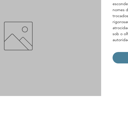
esconde
nomes do
trocados
rigorosa
atrocida
sob o ol
autorida