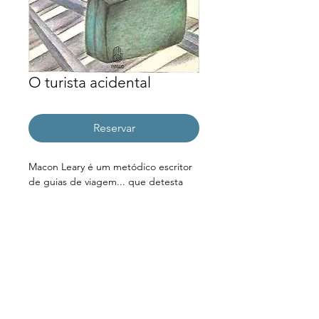
O turista acidental
Reservar
Macon Leary é um metódico escritor 
de guias de viagem... que detesta 
viajar. O assassinato do filho, seguido 
pelo divórcio, resulta numa crise que 
o leva de volta à casa onde foi criado. 
A vida seguiria tranquilamente não 
fosse o comportamento de Edward, o 
incontrolável welsh corgi de Macon. É 
quando entra em cena a adestradora 
Muriel Pritchett, com quem ele 
acabará formando um improvável 