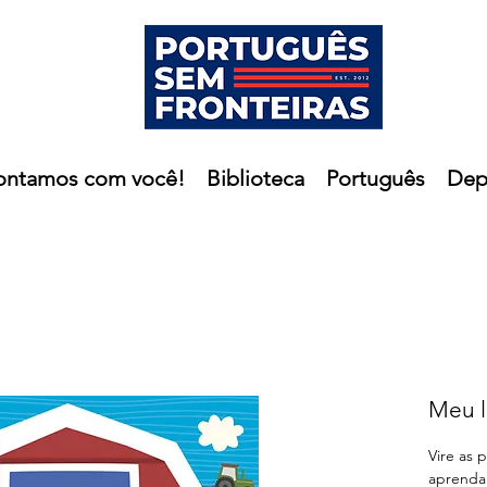
ontamos com você!
Biblioteca
Português
Dep
Meu l
Vire as 
aprenda 