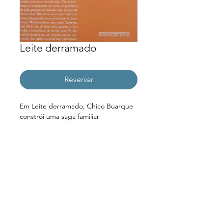
Leite derramado
Reservar
Em Leite derramado, Chico Buarque 
constrói uma saga familiar 
caracterizada pela decadência social 
e econômica, tendo como pano de 
fundo a história do Brasil dos últimos 
dois séculos. Um homem muito velho 
está num leito de hospital. Membro 
de uma tradicional família brasileira, 
ele desfia, num monólogo dirigido à 
filha, às enfermeiras e a quem quiser 
ouvir, a história de sua linhagem 
desde os ancestrais portugueses, 