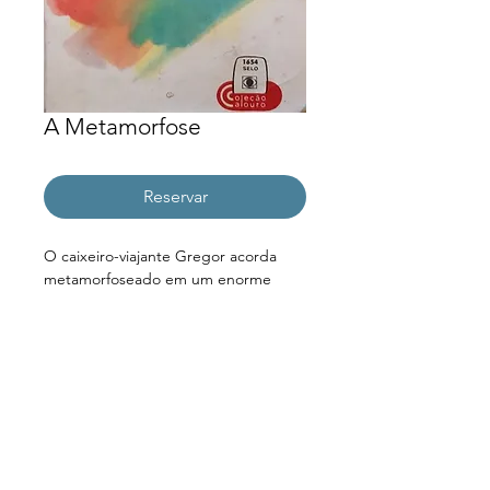
A Metamorfose
Reservar
O caixeiro-viajante Gregor acorda 
metamorfoseado em um enorme 
inseto e percebe que tudo mudou e 
não só em sua vida, mas no mundo. 
Ele, então, acompanha as reações de 
sua família ao perceberem o estranho 
ser em que ele se tornou. E, 
enquanto luta para se manter vivo, 
reflete sobre o comportamento de 
seus pais, de sua irmã e sobre a sua 
nova vida.