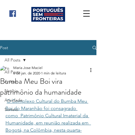
Post
All Posts
Maria Jose Maciel
All Posts
6 de jan. de 2020
1 min de leitura
Bumba Meu Boi vira
Artigo
patrimônio da humanidade
Notícia
Atividade
O Complexo Cultural do Bumba Meu 
Boi do Maranhão foi consagrado 
Sorteio
como  Patrimônio Cultural Imaterial da 
Humanidade, em reunião realizada em  
Bogotá, na Colômbia, nesta quarta-