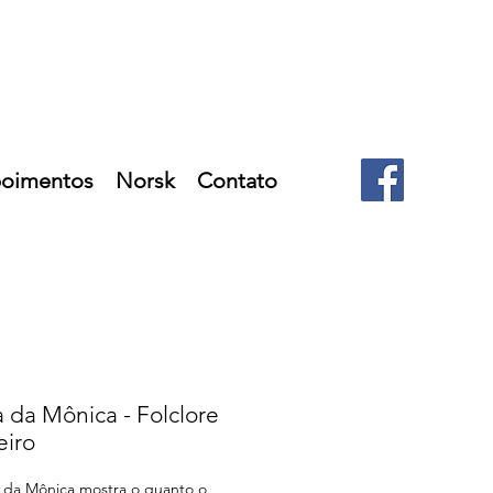
oimentos
Norsk
Contato
 da Mônica - Folclore
eiro
da Mônica mostra o quanto o 