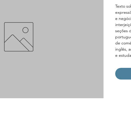
Texto so
expressõ
e negóci
interjeiç
seções d
portuguê
de comér
inglês, 
e estuda