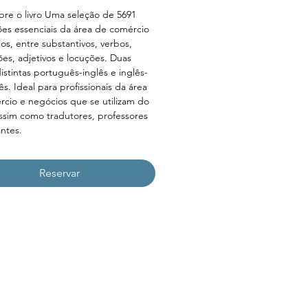
bre o livro Uma seleção de 5691 
es essenciais da área de comércio 
os, entre substantivos, verbos, 
ões, adjetivos e locuções. Duas 
istintas português-inglês e inglês-
s. Ideal para profissionais da área 
cio e negócios que se utilizam do 
assim como tradutores, professores 
ntes.
Reservar