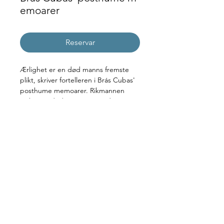
emoarer
Reservar
Ærlighet er en død manns fremste 
plikt, skriver fortelleren i Brás Cubas' 
posthume memoarer. Rikmannen 
Cubas er død, mener samtidig en av 
verdenslitteraturens mest levende 
skikkelser. Hinsides graven utfordrer 
han leseren til å forholde seg til sitt 
uheroiske liv. I et tidvis fragmentarisk 
og lattervekkende, tidvis dypsindig 
språk blir vi kjent med en mann med 
stor forfengelighet, halvhjertede 
politiske ambisjoner og en rad don 
quijotiskeinnfall.
Português sem Fronteiras
+47 926 06 426
|
info@portugues.no
|
Brandts gate 1,
0171 Oslo | Noruega