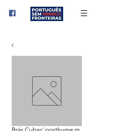
Brás Cubas' posthume m