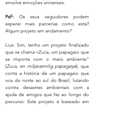
envolve emoções universais.
PsF:
 Os seus seguidores podem 
esperar mais parcerias como esta? 
Algum projeto em andamento?
Lius: Sim, tenho um projeto finalizado 
que se chama «Zuca, um papagaio que 
se importa com o meio ambiente” 
(
Zuca, en miljøvennlig papegøye
), que 
conta a história de um papagaio que 
voa do norte ao sul do Brasil, lutando 
contra desastres ambientais com a 
ajuda de amigos que faz ao longo do 
percurso. Este projeto é baseado em 
artes cênicas em norueguês, com 
clássicos da nossa MPB de fundo. Em 
breve, terão maiores informações sobre 
a divulgação das apresentações no 