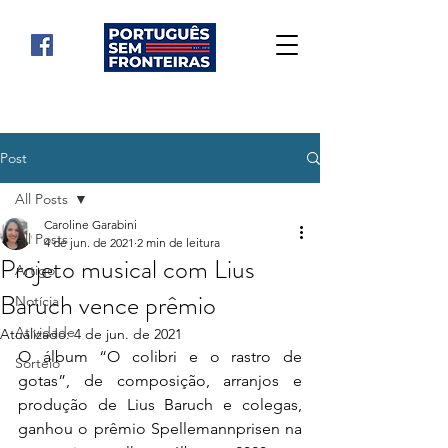
Post
All Posts
Caroline Garabini
All Posts
4 de jun. de 2021
2 min de leitura
Projeto musical com Lius
Artigo
Baruch vence prêmio
Notícia
Atividade
Atualizado:
4 de jun. de 2021
O álbum “O colibri e o rastro de 
Sorteio
gotas”, de composição, arranjos e 
produção de Lius Baruch e colegas, 
ganhou o prêmio Spellemannprisen na 