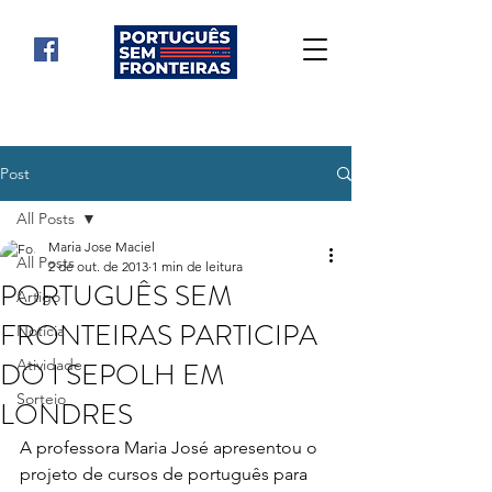
Post
All Posts
Maria Jose Maciel
All Posts
2 de out. de 2013
1 min de leitura
PORTUGUÊS SEM
Artigo
FRONTEIRAS PARTICIPA
Notícia
DO I SEPOLH EM
Atividade
Sorteio
LONDRES
A professora Maria José apresentou o 
projeto de cursos de português para 