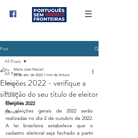
Post
All Posts
Maria Jose Maciel
All Posts
26 de abr. de 2022
1 min de leitura
Eleições 2022 - verifique a
Artigo
situação do seu título de eleitor
Notícia
Atividade
Eleições 2022
As eleições gerais de 2022 serão 
Sorteio
realizadas no dia 2 de outubro de 2022. 
A lei brasileira estabelece que o 
cadastro eleitoral seja fechado a partir 